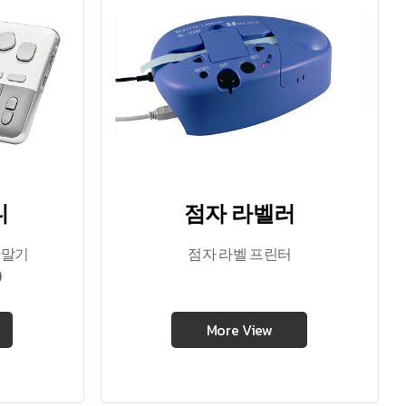
니
점자 라벨러
단말기
점자 라벨 프린터
)
More View