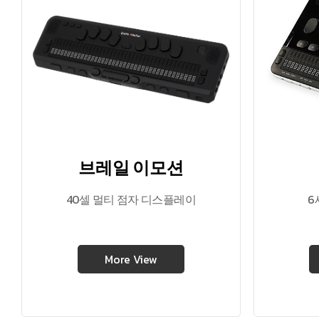
브레일 이모션
40셀 멀티 점자 디스플레이
6
More View