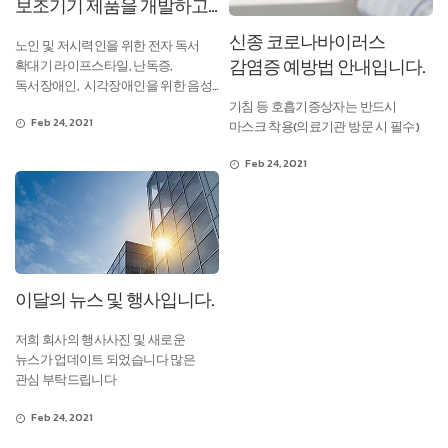
보조기기 제품을 개발하고
생산하는
신종 코로나바이러스
노인 및 저시력인을 위한 전자 독서
셀바스헬스케어입니다.
감염증 예방법 안내입니다.
확대기 라이프스타일, 난독증,
독서장애인, 시각장애인을 위한 음성
독서기 책마루등 개발하여 세계적인
기침 등 호흡기증상자는 반드시
Feb 24, 2021
회사로 성장하고 있습니다.
마스크 착용(의료기관 방문 시 필수)
Feb 24, 2021
이달의 뉴스 및 행사입니다.
저희 회사의 행사사진 및 새로운
뉴스가 업데이트 되었습니다 많은
관심 부탁드립니다
Feb 24, 2021